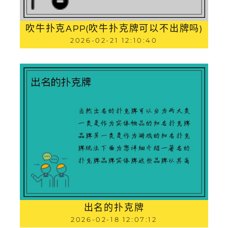
吹牛扑克APP(吹牛扑克牌可以不出牌吗)
2026-02-21 12:10:40
出名的扑克牌
2026-02-18 12:07:12