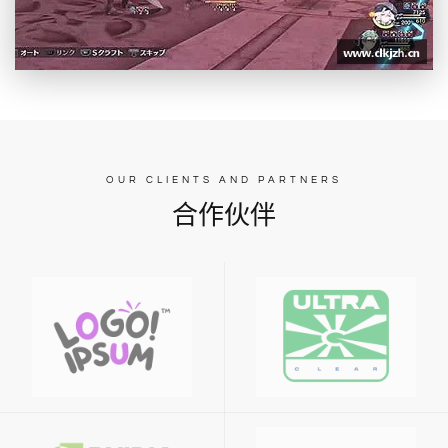
OUR CLIENTS AND PARTNERS
合作伙伴