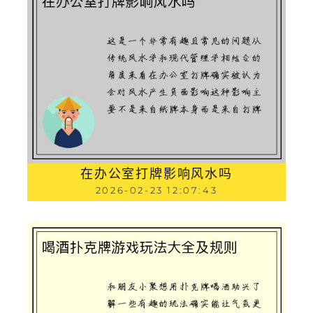
在办公室打牌影响风水吗
2026-02-23 12:07:43