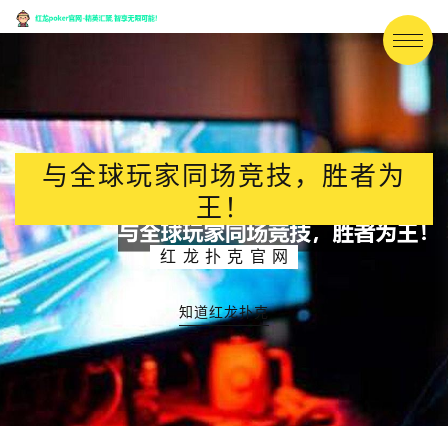
与全球玩家同场竞技，胜者为
王！
红龙扑克官网
知道红龙扑克