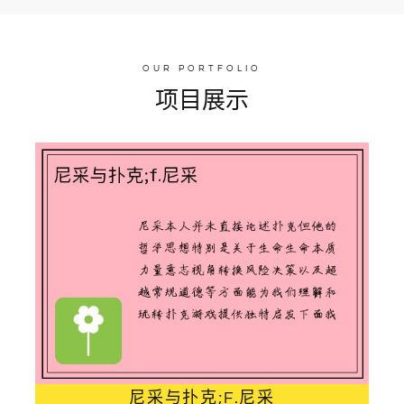
OUR PORTFOLIO
项目展示
尼采与扑克;F.尼采