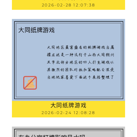
2026-02-28 12:07:38
大同纸牌游戏
2026-02-24 12:08:28