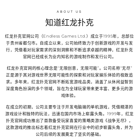
ABOUT US
知道红龙扑克
红龙扑克官网
公司（Endless Games Ltd.）成立于1995年，总部位
于贵州省都匀市。自成立以来，公司始终致力于创新游戏的开发与发
行，凭借着对玩家需求的深刻洞察和不断追求卓越的精神，
红龙扑克
官网
已经成长为业内知名的游戏制作和发行公司。
红龙扑克官网
的核心理念是“无限创意，无限可能”。公司名称“无尽”
正是源于其对游戏世界无限可能性的探索和对玩家娱乐体验的极致追
求。多年来，
红龙扑克官网
不断拓宽游戏品类，涵盖了从休闲益智到
深度角色扮演的多个领域，旨在为全球玩家带来更丰富、更多元的游
戏体验。
在成立的初期，公司主要专注于开发电脑端的单机游戏，凭借精湛的
游戏设计和独特的玩法，迅速在国内市场上崭露头角。1999年，
红龙
扑克官网
成功推出了首款备受玩家喜爱的策略类游戏《战争无尽》，
这款游戏的推出标志着
红龙扑克官网
在行业中的初步崭露头角，并为
公司后续的发展奠定了坚实的基础。